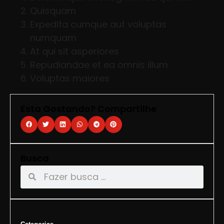
Quisquam
Expedita cumque aut voluptas
numquam
At qui sit asperiores
Repudiandae et ea omnis illum
Voluptas maiores
Esta Gostando? Compartilhe
Busca