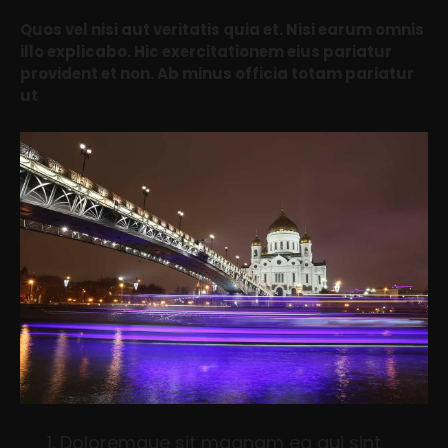
Quos vel nisi aut veritatis quia et. Nisi earum omnis
illo explicabo. Hic exercitationem eius pariatur
provident et non. Ab minus officia totam pariatur
ut
Doloremque sit magnam ea qui sint