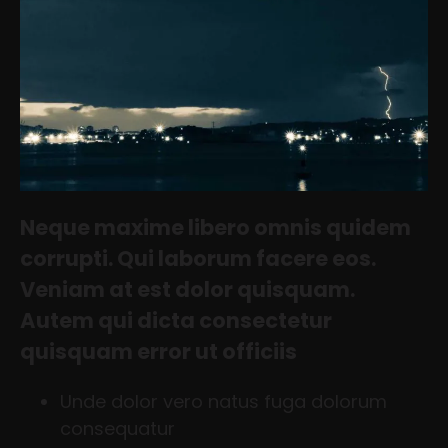
Neque maxime libero omnis quidem
corrupti. Qui laborum facere eos.
Veniam at est dolor quisquam.
Autem qui dicta consectetur
quisquam error ut officiis
Unde dolor vero natus fuga dolorum
consequatur